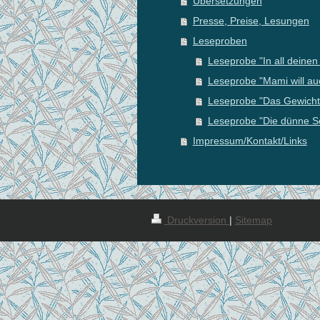
Übersetzungen
Presse, Preise, Lesungen
Leseproben
Leseprobe "In all deinen
Leseprobe "Mami will au
Leseprobe "Das Gewicht
Leseprobe "Die dünne S
Impressum/Kontakt/Links
Druckversion
|
Sitemap