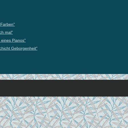
 Farben"
ch mal"
 eines Pianos"
chicht Geborgenheit"