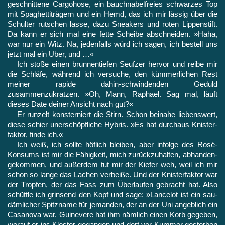
geschnittene Cargohose, ein bauchnabelfreies schwarzes Top
mit Spaghettiträgern und ein Hemd, das ich mir lässig über die
Schulter rutschen lasse, dazu Sneakers und roten Lippenstift.
Da kann er sich mal eine fette Scheibe abschneiden. »Haha,
war nur ein Witz. Na, jedenfalls würd ich sagen, ich bestell uns
jetzt mal ein Uber, und …«
Ich stoße einen brunnentiefen Seufzer hervor und reibe mir
die Schläfe, während ich versuche, den kümmerlichen Rest
mei­ner rapide dahin-schwindenden Geduld
zusammenzukratzen. »Oh, Mann, Raphael. Sag mal, läuft
dieses Date deiner Ansicht nach gut?«
Er runzelt konsterniert die Stirn. Schon beinahe liebenswert,
diese schier unerschöpfliche Hybris. »Es hat durchaus Knister­
faktor, finde ich.«
Ich weiß, ich sollte höflich bleiben, aber infolge des Rosé-
Konsums ist mir die Fähigkeit, mich zurückzuhalten, abhanden­
gekommen, und außerdem tut mir der Kiefer weh, weil ich mir
schon so lange das Lachen verbeiße. Und der Knisterfaktor war
der Tropfen, der das Fass zum Überlaufen gebracht hat. Also
schüttle ich grinsend den Kopf und sage: »Lancelot ist ein sau­
dämlicher Spitzname für jemanden, der an der Uni angeblich ein
Casanova war. Guinevere hat ihm nämlich einen Korb gegeben,
worauf er ins Kloster gegangen und dort vor Kummer gestorben