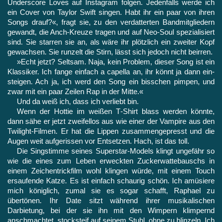
Underscore Loves auf Instagram folgen. Jedenfalls werde ich
ein Cover von Taylor Swift singen. Habt ihr ein paar von ihren
Songs drauf?«, fragt sie, zu den verdatterten Bandmitgliedern
gewandt, die Anch-Kreuze tragen und auf Neo-Soul spezialisiert
sind. Sie starren sie an, als wäre ihr plötzlich ein zweiter Kopf
gewachsen. Sie runzelt die Stirn, lässt sich jedoch nicht beirren.
»Echt jetzt? Seltsam. Naja, kein Problem, dieser Song ist ein
Klassiker. Ich fange einfach a capella an, ihr könnt ja dann ein­
steigen. Ach ja, ich werd den Song ein bisschen pimpen, und
zwar mit ein paar Zeilen Rap in der Mitte.«
Und da weiß ich, dass ich verliebt bin.
Wenn der Hottie im weißen T‑Shirt blass werden könnte,
dann sähe er jetzt zweifellos aus wie einer der Vampire aus den
Twilight-Filmen. Er hat die Lippen zusammengepresst und die
Augen weit aufgerissen vor Entsetzen. Hach, ist das toll.
Die Singstimme seines Superstar-Models klingt ungefähr so
wie die eines zum Leben erweckten Zuckerwattebauschs in
einem Zeichentrickfilm wohl klingen würde, mit einem Touch
ersau­fende Katze. Es ist einfach schaurig schön. Ich amüsiere
mich kö­niglich, zumal sie es sogar schafft, Raphael zu
übertönen. Ihr Date sitzt während ihrer musikalischen
Darbietung, bei der sie ihn mit den Wimpern klimpernd
anschmachtet, stocksteif auf seinem Stuhl, ohne zu blinzeln. Ich