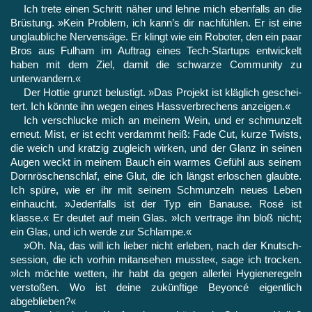
Ich trete einen Schritt näher und lehne mich ebenfalls
an die
Brüstung. »Kein Problem, ich kann’s dir nachfühlen. Er ist eine
unglaubliche Nervensäge. Er klingt wie ein Roboter, den ein paar
Bros aus Fulham im Auftrag eines Tech-Startups entwickelt
haben mit dem Ziel, damit die schwarze Community zu
unterwandern.«
Der Hottie grunzt belustigt. »Das Projekt ist kläglich geschei­
tert. Ich könnte ihn wegen eines Hassverbrechens anzeigen.«
Ich verschlucke mich an meinem Wein, und er schmunzelt
erneut. Mist, er ist echt verdammt heiß: Fade Cut, kurze Twists,
die weich und kratzig zugleich wirken, und der Glanz in seinen
Augen weckt in meinem Bauch ein warmes Gefühl aus seinem
Dornröschenschlaf, eine Glut, die ich längst erloschen glaubte.
Ich spüre, wie er ihr mit seinem Schmunzeln neues Leben
einhaucht. »Jedenfalls ist der Typ ein Banause. Rosé ist
klasse.« Er deutet auf mein Glas. »Ich vertrage ihn bloß nicht;
ein Glas, und ich werde zur Schlampe.«
»Oh. Na, das will ich lieber nicht erleben, nach der Knutsch­
session, die ich vorhin mitansehen musste«, sage ich trocken.
»Ich möchte wetten, ihr habt da gegen allerlei Hygieneregeln
ver­stoßen. Wo ist deine zukünftige Beyoncé eigentlich
abgeblieben?«