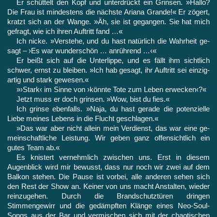
Er schüttelt den Kopf und unterdrückt ein Grinsen. »Hallo?
Die Frau ist mindestens die nächste Ariana Grande!« Er zögert,
kratzt sich an der Wange. »Äh, sie ist gegangen. Sie hat mich
ge­fragt, wie ich ihren Auftritt fand …«
Ich nicke. »Verstehe, und du hast natürlich die Wahrheit ge­
sagt – ›Es war wunderschön … anrührend …‹«
Er beißt sich auf die Unterlippe, und es fällt ihm sichtlich
schwer, ernst zu bleiben. »Ich hab gesagt, ihr Auftritt sei einzig­
artig und stark gewesen.«
»›Stark‹ im Sinne von ›könnte Tote zum Leben erwecken‹?«
Jetzt muss er doch grinsen. »Wow, bist du fies.«
Ich grinse ebenfalls. »Naja, du hast gerade die potenzielle
Liebe meines Lebens in die Flucht geschlagen.«
»Das war aber nicht allein mein Verdienst, das war eine ge­
meinschaftliche Leistung. Wir geben ganz offensichtlich ein
gutes Team ab.«
Es knistert vernehmlich zwischen uns. Erst in diesem
Augen­blick wird mir bewusst, dass nur noch wir zwei auf dem
Balkon stehen. Die Pause ist vorbei, alle anderen sehen sich
den Rest der Show an. Keiner von uns macht Anstalten, wieder
reinzugehen. Durch die Brandschutztüren dringen
Stimmengewirr und die ge­dämpften Klänge eines Neo-Soul-
Songs aus der Bar und vermi­schen sich mit der chaotischen