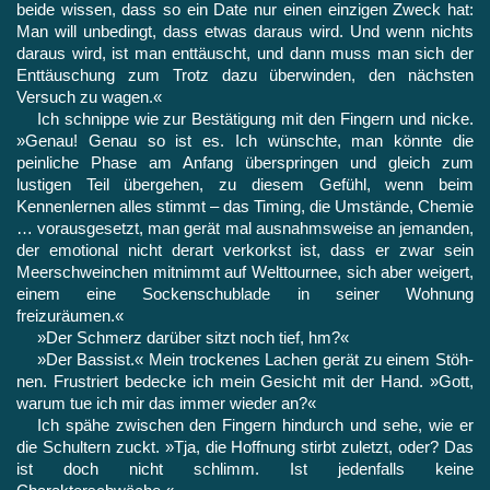
beide wissen, dass so ein Date nur einen einzigen Zweck hat:
Man will unbedingt, dass etwas daraus wird. Und wenn nichts
daraus wird, ist man ent­täuscht, und dann muss man sich der
Enttäuschung zum Trotz dazu überwinden, den nächsten
Versuch zu wagen.«
Ich schnippe wie zur Bestätigung mit den Fingern und nicke.
»Genau! Genau so ist es. Ich wünschte, man könnte die
peinliche Phase am Anfang überspringen und gleich zum
lustigen Teil übergehen, zu diesem Gefühl, wenn beim
Kennenlernen alles stimmt – das Timing, die Umstände, Chemie
… vorausgesetzt, man gerät mal ausnahmsweise an jemanden,
der emotional nicht derart ver­korkst ist, dass er zwar sein
Meerschweinchen mitnimmt auf Welttournee, sich aber weigert,
einem eine Sockenschublade in seiner Wohnung
freizuräumen.«
»Der Schmerz darüber sitzt noch tief, hm?«
»Der Bassist.« Mein trockenes Lachen gerät zu einem Stöh­
nen. Frustriert bedecke ich mein Gesicht mit der Hand. »Gott,
warum tue ich mir das immer wieder an?«
Ich spähe zwischen den Fingern hindurch und sehe, wie er
die Schultern zuckt. »Tja, die Hoffnung stirbt zuletzt, oder? Das
ist doch nicht schlimm. Ist jedenfalls keine