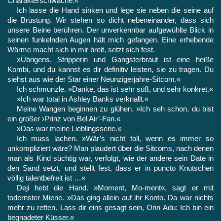
Charakterschwäche.«
Ich lasse die Hand sinken und lege sie neben die seine auf
die Brüstung. Wir stehen so dicht nebeneinander, dass sich
unsere Beine berühren. Der unverkennbar aufgewühlte Blick in
seinen funkelnden Augen hält mich gefangen. Eine erhebende
Wärme macht sich in mir breit, setzt sich fest.
»Übrigens, Stripperin und Gangsterbraut ist eine heiße
Kombi, und du kannst es dir definitiv leisten, sie zu tragen. Du
siehst aus wie der Star einer Neunzigerjahre-Sitcom.«
Ich schmunzle. »Danke, das ist sehr süß, und sehr konkret.«
»Ich war total in Ashley Banks verknallt.«
Meine Wangen beginnen zu glühen. »Ich seh schon, du bist
ein großer ›Prinz von Bel Air’-Fan.«
»Das war meine Lieblingsserie.«
Ich muss lachen. »Wär’s nicht toll, wenn es immer so
unkompliziert wäre? Man plaudert über die Sitcoms, nach denen
man als Kind süchtig war, verfolgt, wie der andere sein Date in
den Sand setzt, und stellt fest, dass er in puncto Knutschen
völlig talentbefreit ist …«
Deji hebt die Hand. »Moment, Mo‑ment«, sagt er mit
todernster Miene. »Das ging allein auf ihr Konto. Da war nichts
mehr zu retten. Lass dir eins gesagt sein, Orin Adu: Ich bin ein
begnadeter Küsser.«