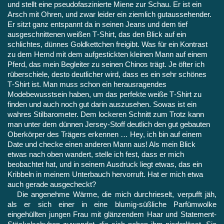
und stellt eine pseudofaszinierte Miene zur Schau. Er ist ein
Arsch mit Ohren, und zwar leider ein ziemlich gutaussehender.
Er sitzt ganz entspannt da in seinen Jeans und dem tief
ausgeschnittenen wei­ßen T‑Shirt, das den Blick auf ein
schlichtes, dünnes Goldkett­chen freigibt. Was für ein Kontrast
zu dem Hemd mit dem auf­gestickten kleinen Mann auf einem
Pferd, das mein Begleiter zu seinen Chinos trägt. Je öfter ich
rüberschiele, desto deutlicher wird, dass es ein sehr schönes
T‑Shirt ist. Man muss schon ein herausragendes
Modebewusstsein haben, um das perfekte weiße T‑Shirt zu
finden und auch noch gut darin auszusehen. Sowas ist ein
wahres Stilbarometer. Dem lockeren Schnitt zum Trotz kann
man unter dem dünnen Jersey-Stoff deutlich den gut gebauten
Oberkörper des Trägers erkennen … Hey, ich bin auf einem
Date und checke einen anderen Mann aus! Als mein Blick
etwas nach oben wandert, stelle ich fest, dass er mich
beobachtet hat, und in seinem Ausdruck liegt etwas, das ein
Kribbeln in meinem Unter­bauch hervorruft. Hat er mich etwa
auch gerade ausgecheckt?
Die angenehme Wärme, die mich durchrieselt, verpufft jäh,
als er sich einer in eine blumig-süßliche Parfümwolke
eingehüllten jungen Frau mit glänzendem Haar und Statement-