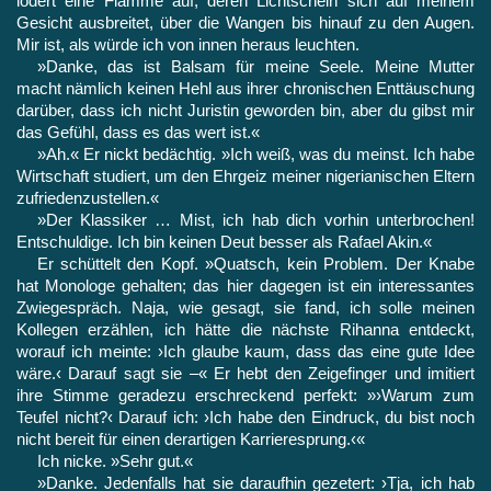
lodert eine Flamme auf, deren Lichtschein sich auf meinem
Gesicht aus­breitet, über die Wangen bis hinauf zu den Augen.
Mir ist, als würde ich von innen heraus leuchten.
»Danke, das ist Balsam für meine Seele. Meine Mutter
macht nämlich keinen Hehl aus ihrer chronischen Enttäuschung
darü­ber, dass ich nicht Juristin geworden bin, aber du gibst mir
das Gefühl, dass es das wert ist.«
»Ah.« Er nickt bedächtig. »Ich weiß, was du meinst. Ich habe
Wirtschaft studiert, um den Ehrgeiz meiner nigerianischen Eltern
zufriedenzustellen.«
»Der Klassiker … Mist, ich hab dich vorhin unterbrochen!
Entschuldige. Ich bin keinen Deut besser als Rafael Akin.«
Er schüttelt den Kopf. »Quatsch, kein Problem. Der Knabe
hat Monologe gehalten; das hier dagegen ist ein interessantes
Zwiegespräch. Naja, wie gesagt, sie fand, ich solle meinen
Kolle­gen erzählen, ich hätte die nächste Rihanna entdeckt,
worauf ich meinte: ›Ich glaube kaum, dass das eine gute Idee
wäre.‹ Darauf sagt sie –« Er hebt den Zeigefinger und imitiert
ihre Stimme ge­radezu erschreckend perfekt: »›Warum zum
Teufel nicht?‹ Darauf ich: ›Ich habe den Eindruck, du bist noch
nicht bereit für einen derartigen Karrieresprung.‹«
Ich nicke. »Sehr gut.«
»Danke. Jedenfalls hat sie daraufhin gezetert: ›Tja, ich hab