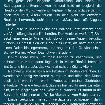
Ich gebe eine elegante Kombination aus Nach-Luft-
Schnappen und Grunzen von mir und halte mir sogleich die
Hand vor den Mund, während Raphael »Halt dich da verdammt
noch mal raus, Alter« faucht. Da dies nicht die erwartete
Reaktion hervorruft, schiebt er ein »Man, fuck off, Nigga!«
hinterher.
Die Leute in unserer Ecke des Balkons verstummen; eher
vor Verblüffung als peinlich berührt. Der Hottie im weißen T‑Shirt
setzt eine ernste Miene auf, obwohl seine Augen belustigt
funkeln. Er presst sich die Hand aufs Herz, als hätte man ihm
einen Dolch hineingerammt, und sagt mit der Gravitas eines
Sidney Portier: »Wow. Das tut weh, Bruder.«
Ich räuspere mich, um mein Lachen zu kaschieren, und
schüttle den Kopf, dann füge ich in einem Tonfall höchster
Entrüstung hinzu: »Ja, das war jetzt echt unnötig … Alter.«
Raphael würde sichtlich am liebsten im Boden versinken. Er
wendet sich heftig zwinkernd zu mir um und öffnet den Mund,
doch dann wird ihm – wohl in Anbetracht meiner übertrieben
entsetzten Miene – bewusst, dass es hier nichts mehr zu retten
gibt, keine Möglichkeit, das Gesicht zu wahren. Er stürmt in die
Bar; zurück bleibt nur eine Wolke Aftershave von Ralph Lauren.
Einige Sekunden herrscht verdattertes Schweigen, dann
fangen wir beide an zu lachen. Von kameradschaftlicher