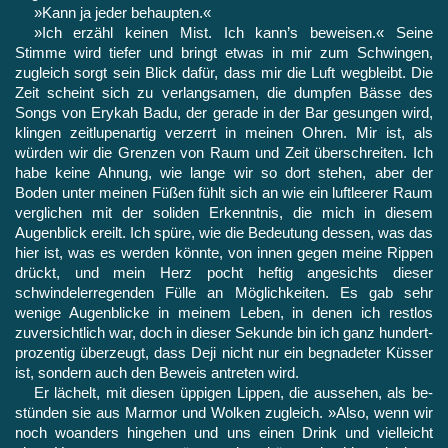
»Kann ja jeder behaupten.«
»Ich erzähl keinen Mist. Ich kann’s beweisen.« Seine
Stimme wird tiefer und bringt etwas in mir zum Schwingen,
zugleich sorgt sein Blick dafür, dass mir die Luft wegbleibt. Die
Zeit scheint sich zu verlangsamen, die dumpfen Bässe des
Songs von Erykah Badu, der gerade in der Bar gesungen wird,
klingen zeitlupenartig verzerrt in meinen Ohren. Mir ist, als
würden wir die Grenzen von Raum und Zeit überschreiten. Ich
habe keine Ahnung, wie lange wir so dort stehen, aber der
Boden unter meinen Füßen fühlt sich an wie ein luftleerer Raum
verglichen mit der soliden Erkenntnis, die mich in diesem
Augenblick ereilt. Ich spüre, wie die Bedeu­tung dessen, was das
hier ist, was es werden könnte, von innen gegen meine Rippen
drückt, und mein Herz pocht heftig ange­sichts dieser
schwindelerregenden Fülle an Möglichkeiten. Es gab sehr
wenige Augenblicke in meinem Leben, in denen ich restlos
zuversichtlich war, doch in dieser Sekunde bin ich ganz hundert­
prozentig überzeugt, dass Deji nicht nur ein begnadeter Küsser
ist, sondern auch den Beweis antreten wird.
Er lächelt, mit diesen üppigen Lippen, die aussehen, als be­
stünden sie aus Marmor und Wolken zugleich. »Also, wenn wir
noch woanders hingehen und uns einen Drink und vielleicht