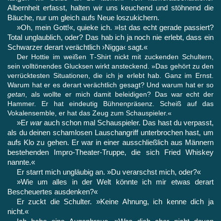
Albernheit erfasst, halten wir uns keuchend und stöhnend die
Bäuche, nur um gleich aufs Neue loszukichern.
»Oh, mein Gott!«, quieke ich. »Ist das echt gerade passiert?
Total unglaublich, oder? Das hab ich ja noch nie erlebt, dass ein
Schwarzer derart verächtlich ›Nigga‹ sagt.«
Der Hottie im weißen T‑Shirt nickt mit zuckenden Schultern,
sein volltönendes Glucksen wirkt ansteckend. »Das gehört zu den
verrücktesten Situationen, die ich je erlebt hab. Ganz im Ernst.
Warum hat er es derart verächtlich gesagt? Und warum hat er so
getan
, als wollte er mich damit beleidigen? Das war echt der
Hammer. Er hat eindeutig Bühnenpräsenz. Scheiß auf das
Vokalen­semble, er hat das Zeug zum Schauspieler.«
»Er
war
auch schon mal Schauspieler. Das hast du verpasst,
als du deinen schamlosen Lauschangriff unterbrochen hast, um
aufs Klo zu gehen. Er war in einer ausschließlich aus Männern
bestehenden Impro-Theater-Truppe, die sich Fried Whiskey
nannte.«
Er starrt mich ungläubig an. »Du verarschst mich, oder?«
»Wie um alles in der Welt könnte ich mir etwas derart
Bescheuertes ausdenken?«
Er zuckt die Schulter. »Keine Ahnung, ich kenne dich ja
nicht.«