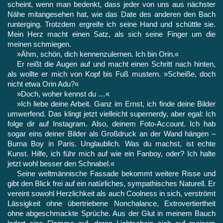
scheint, wenn man bedenkt, dass jeder von uns aus nächster
Nähe mitangesehen hat, wie das Date des anderen den Bach
run­terging. Trotzdem ergreife ich seine Hand und schüttle sie.
Mein Herz macht einen Satz, als sich seine Finger um die
meinen schmiegen.
»Ähm, schön, dich kennenzulernen. Ich bin Orin.«
Er reißt die Augen auf und macht einen Schritt nach hinten,
als wollte er mich von Kopf bis Fuß mustern. »Scheiße, doch
nicht etwa Orin Adu?«
»Doch, woher kennst du …«
»Ich liebe deine Arbeit. Ganz im Ernst, ich finde deine Bilder
umwerfend. Das klingt jetzt vielleicht supernerdy, aber egal: Ich
folge dir auf Instagram. Also, deinem Foto-Account. Ich hab
sogar eins deiner Bilder als Großdruck an der Wand hängen –
Burna Boy in Paris. Unglaublich. Was du machst, ist echte
Kunst. Hilfe, ich führ mich auf wie ein Fanboy, oder? Ich halte
jetzt wohl besser den Schnabel.«
Seine weltmännische Fassade bekommt weitere Risse und
gibt den Blick frei auf ein natürliches, sympathisches Naturell. Er
ver­eint sowohl Herzlichkeit als auch Coolness in sich, verströmt
Läs­sigkeit ohne übertriebene Nonchalance, Extrovertiertheit
ohne abgeschmackte Sprüche. Aus der Glut in meinem Bauch