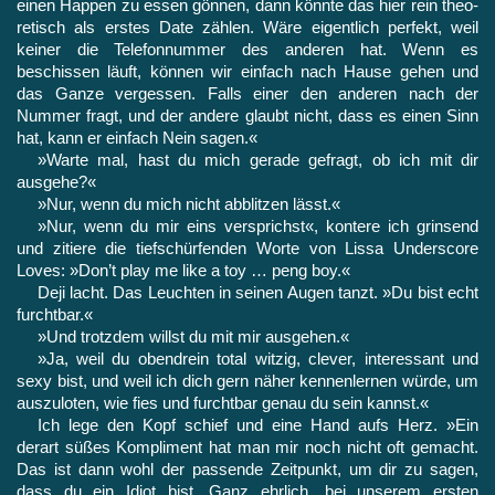
einen Happen zu essen gönnen, dann könnte das hier rein theo­
retisch als erstes Date zählen. Wäre eigentlich perfekt, weil
keiner die Telefonnummer des anderen hat. Wenn es
beschissen läuft, können wir einfach nach Hause gehen und
das Ganze vergessen. Falls einer den anderen nach der
Nummer fragt, und der andere glaubt nicht, dass es einen Sinn
hat, kann er einfach Nein sagen.«
»Warte mal, hast du mich gerade gefragt, ob ich mit dir
ausgehe?«
»Nur, wenn du mich nicht abblitzen lässt.«
»Nur, wenn du mir eins versprichst«, kontere ich grinsend
und zitiere die tiefschürfenden Worte von Lissa Underscore
Loves: »Don’t play me like a toy … peng boy.«
Deji lacht. Das Leuchten in seinen Augen tanzt. »Du bist echt
furchtbar.«
»Und trotzdem willst du mit mir ausgehen.«
»Ja, weil du obendrein total witzig, clever, interessant und
sexy bist, und weil ich dich gern näher kennenlernen würde, um
aus­zuloten, wie fies und furchtbar genau du sein kannst.«
Ich lege den Kopf schief und eine Hand aufs Herz. »Ein
derart süßes Kompliment hat man mir noch nicht oft gemacht.
Das ist dann wohl der passende Zeitpunkt, um dir zu sagen,
dass du ein Idiot bist. Ganz ehrlich, bei unserem ersten