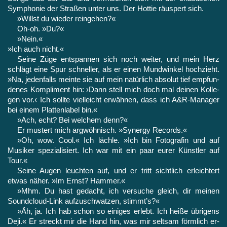
Symphonie der Straßen unter uns. Der Hottie räuspert sich.
»Willst du wieder reingehen?«
Oh‑oh. »Du?«
»Nein.«
»Ich auch nicht.«
Seine Züge entspannen sich noch weiter, und mein Herz
schlägt eine Spur schneller, als er einen Mundwinkel hochzieht.
»Na, jedenfalls meinte sie auf mein natürlich absolut tief empfun­
denes Kompliment hin: ›Dann stell mich doch mal deinen Kolle­
gen vor.‹ Ich sollte vielleicht erwähnen, dass ich A&R-Manager
bei einem Plattenlabel bin.«
»Ach, echt? Bei welchem denn?«
Er mustert mich argwöhnisch. »Synergy Records.«
»Oh, wow. Cool.« Ich lächle. »Ich bin Fotografin und auf
Musiker spezialisiert. Ich war mit ein paar eurer Künstler auf
Tour.«
Seine Augen leuchten auf, und er tritt sichtlich erleichtert
etwas näher. »Im Ernst? Hammer.«
»Mhm. Du hast gedacht, ich versuche gleich, dir meinen
Soundcloud-Link aufzuschwatzen, stimmt’s?«
»Äh, ja. Ich hab schon so einiges erlebt. Ich heiße übrigens
Deji.« Er streckt mir die Hand hin, was mir seltsam förmlich er­