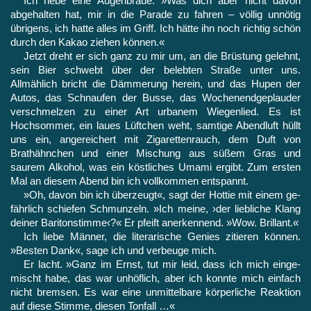
Ich hebe eine Augenbraue. »Was dich aber nicht davon
abgehalten hat, mir in die Parade zu fahren – völlig unnötig
übrigens, ich hatte alles im Griff. Ich hätte ihn noch richtig schön
durch den Kakao ziehen können.«
Jetzt dreht er sich ganz zu mir um, an die Brüstung gelehnt,
sein Bier schwebt über der belebten Straße unter uns.
Allmählich bricht die Dämmerung herein, und das Hupen der
Autos, das Schnaufen der Busse, das Wochenendgeplauder
verschmelzen zu einer Art urbanem Wiegenlied. Es ist
Hochsommer, ein laues Lüftchen weht, samtige Abendluft hüllt
uns ein, angereichert mit Zigarettenrauch, dem Duft von
Brathähnchen und einer Mi­schung aus süßem Gras und
saurem Alkohol, was ein köstliches Umami ergibt. Zum ersten
Mal an diesem Abend bin ich voll­kommen entspannt.
»Oh, davon bin ich überzeugt«, sagt der Hottie mit einem ge­
fährlich schiefen Schmunzeln. »Ich meine, ›der liebliche Klang
deiner Baritonstimme‹?« Er pfeift anerkennend. »Wow. Bril­lant.«
Ich liebe Männer, die literarische Genies zitieren können.
»Besten Dank«, sage ich und verbeuge mich.
Er lacht. »Ganz im Ernst, tut mir leid, dass ich mich einge­
mischt habe, das war unhöflich, aber ich konnte mich einfach
nicht bremsen. Es war eine unmittelbare körperliche Reaktion
auf diese Stimme, diesen Tonfall …«