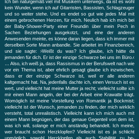
Ich bin naturgemäß viel mit Musikern unterwegs, da ist es wohl
kein Wunder, wenn ich auf Gitarristen, Bassisten, Schlagzeuger
und so weiter stehe. Und es endet so gut wie jedes Mal mit
einem gebro­chenen Herzen, für mich. Neulich hab ich mich bei
der Baby-Shower-Party einer Freundin über mein Pech in
Sachen Bezie­hungen ausgekotzt, und eine der anderen
Anwesenden meinte, es könne daran liegen, dass ich immer mit
derselben Sorte Mann anbandle. Sie arbeitet im Finanzbereich,
und sie sagte: ›Weißt du was? Ich glaube, ich hätte da
jemanden für dich. Er ist der einzige Schwarze bei uns im Büro.‹
… Also, ich weiß ja, dass Rassismus in der Berufswelt nach wie
vor ein Thema ist, aber ehrlich gesagt glaube ich inzwischen,
dass er der einzige Schwarze ist, weil er alle anderen
kaltgemacht hat. Na, jedenfalls dachte ich, einen Versuch ist es
wert, und vielleicht hat meine Mutter ja recht; vielleicht sollte ich
mir einen Mann angeln, der bei der Arbeit eine Krawatte trägt.
Womöglich ist meine Vorstellung von Romantik ja Bockmist;
vielleicht ist der Wunsch, jemanden zu finden, der mich wirklich
versteht, total unrealistisch. Vielleicht kann ich mich auch mit
einem Mann begnügen, der das genaue Gegenteil von dem ist,
was ich will, solange er mich anständig behandelt. Ich meine,
wer braucht schon Herzklopfen? Vielleicht ist es ja schlicht
unmöglich, sowohl Herzklopfen als auch Stabilität zu be­