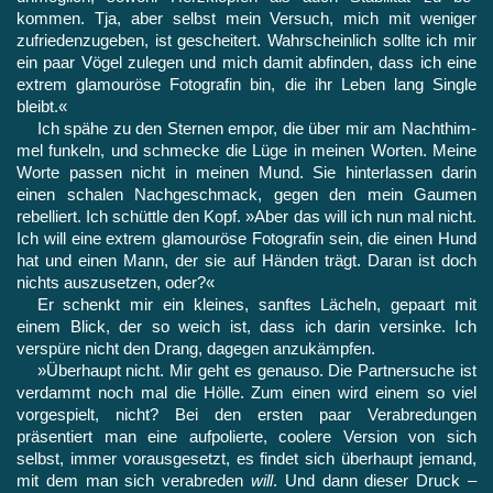
kommen. Tja, aber selbst mein Versuch, mich mit weniger
zufrie­denzugeben, ist gescheitert. Wahrscheinlich sollte ich mir
ein paar Vögel zulegen und mich damit abfinden, dass ich eine
extrem gla­mouröse Fotografin bin, die ihr Leben lang Single
bleibt.«
Ich spähe zu den Sternen empor, die über mir am Nachthim­
mel funkeln, und schmecke die Lüge in meinen Worten. Meine
Worte passen nicht in meinen Mund. Sie hinterlassen darin
einen schalen Nachgeschmack, gegen den mein Gaumen
rebelliert. Ich schüttle den Kopf. »Aber das will ich nun mal nicht.
Ich will eine extrem glamouröse Fotografin sein, die einen Hund
hat und einen Mann, der sie auf Händen trägt. Daran ist doch
nichts auszuset­zen, oder?«
Er schenkt mir ein kleines, sanftes Lächeln, gepaart mit
einem Blick, der so weich ist, dass ich darin versinke. Ich
verspüre nicht den Drang, dagegen anzukämpfen.
»Überhaupt nicht. Mir geht es genauso. Die Partnersuche ist
verdammt noch mal die Hölle. Zum einen wird einem so viel
vor­gespielt, nicht? Bei den ersten paar Verabredungen
präsentiert man eine aufpolierte, coolere Version von sich
selbst, immer vo­rausgesetzt, es findet sich überhaupt jemand,
mit dem man sich verabreden
will
. Und dann dieser Druck –