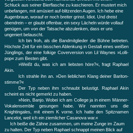
Schluck aus seiner Bierflasche zu ka­schieren. Er mustert mich
unbefangen, mit amüsiert auf-blitzenden Augen. Ich hebe eine
Augenbraue, worauf er noch breiter grinst. Idiot. Und dreist
obendrein – er glaubt offenbar, ein sexy Lächeln würde vollauf
genügen, um von der Tatsache abzulenken, dass er uns
ungeniert belauscht.
Ich bin froh, als die Bandmitglieder die Bühne betreten.
Höchste Zeit für ein bisschen Ablenkung in Gestalt eines weißen
Jünglings, der eine folkige Coverversion von Lil Waynes »Lolli­
pop« zum Besten gibt.
»Weißt du, was ich am liebsten höre?«, fragt Raphael
Akin.
Ich strahle ihn an. »Den lieblichen Klang deiner Bariton­
stimme?«
Der Typ neben ihm schnaubt belustigt. Raphael Akin
scheint es nicht gemerkt zu haben.
»Nein, Banjo. Wobei ich am College ja in einem Männer-
Vo­kalensemble gesungen habe. Wir nannten uns die
Knightingales, mit einem K vorne. Ich hatte den Spitznamen
Lancelot, weil ich ein ziemlicher Casanova war.«
Ich beiße die Zähne zusammen, um meine Zunge im Zaum
zu halten. Der Typ neben Raphael schnappt meinen Blick auf