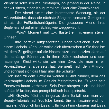
Vielleicht sollte ich mal rumfragen, ob jemand in der Reihe, in
der wir sit­zen, einen Kaugummi hat. Oder eine Zyanidkapsel.
Der Abend nimmt eine interessante Wendung, als der
verkündet, dass die nächste Sängerin niemand Geringeres
MC
ist als die Fußkettchenträgerin. Die gelassene Miene ihres
Begleiters ist auf einen Schlag wie weggewischt.
»Was? Moment mal …«, flüstert er mit einem steifen
Grinsen.
Ihre perfekt aufgespritzten Lippen verziehen sich zu
einem Lächeln. »Jep! Ich wollte dich überraschen.« Sie tippt ihm
mit dem Zeigefinger auf die Nasenspitze und stolziert dann auf
die schäbige Bühne zu. In ihren Stöckelschuhen und dem
hautengen Kleid wirkt sie wie eine Diva, die man in ein
Provinztheater straf­versetzt hat. Sie greift nach dem Mikrofon
und schnippt sich das Haar über die Schulter.
Ich linse zu dem Hottie im weißen T‑Shirt hinüber, dem das
verkrampfte Lächeln im Gesicht festgefroren ist. Er kann sein
Entsetzen kaum verhehlen. Sein Date räuspert sich und klopft
auf das Mikrofon, das prompt höllisch laut quietscht.
»Hi, Guys!«, flötet sie in genau dem Tonfall, den man von
Beauty-Tutorials auf YouTube kennt. Sie ist faszinierend. Ich
mag sie. »Also, ich bin Lissa … Ihr könnt mir übrigens auf Lissa