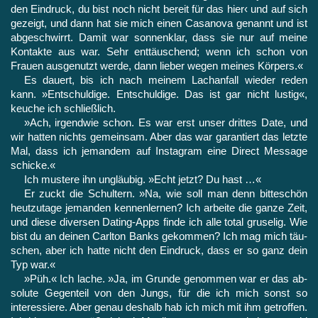
den Eindruck, du bist noch nicht bereit für das hier‹ und auf sich
ge­zeigt, und dann hat sie mich einen Casanova genannt und ist
ab­geschwirrt. Damit war sonnenklar, dass sie nur auf meine
Kon­takte aus war. Sehr enttäuschend; wenn ich schon von
Frauen ausgenutzt werde, dann lieber wegen meines Körpers.«
Es dauert, bis ich nach meinem Lachanfall wieder reden
kann. »Entschuldige. Entschuldige. Das ist gar nicht lustig«,
keuche ich schließlich.
»Ach, irgendwie schon. Es war erst unser drittes Date, und
wir hatten nichts gemeinsam. Aber das war garantiert das letzte
Mal, dass ich jemandem auf Instagram eine Direct Message
schicke.«
Ich mustere ihn ungläubig. »Echt jetzt? Du hast …«
Er zuckt die Schultern. »Na, wie soll man denn bitteschön
heutzutage jemanden kennenlernen? Ich arbeite die ganze Zeit,
und diese diversen Dating-Apps finde ich alle total gruselig. Wie
bist du an deinen Carlton Banks gekommen? Ich mag mich täu­
schen, aber ich hatte nicht den Eindruck, dass er so ganz dein
Typ war.«
»Püh.« Ich lache. »Ja, im Grunde genommen war er das ab­
solute Gegenteil von den Jungs, für die ich mich sonst so
interes­siere. Aber genau deshalb hab ich mich mit ihm getroffen.