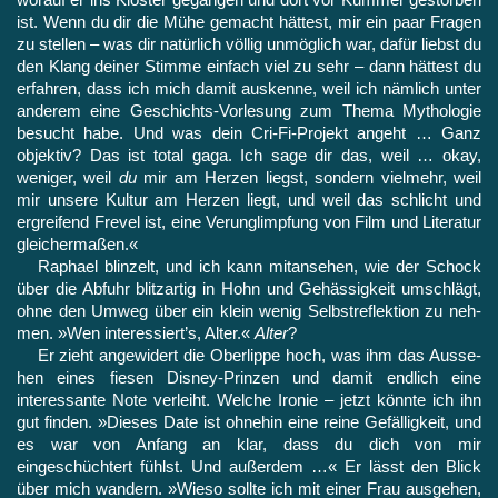
ist. Wenn du dir die Mühe gemacht hättest, mir ein paar Fragen
zu stellen – was dir natürlich völlig unmöglich war, dafür liebst du
den Klang deiner Stimme einfach viel zu sehr – dann hättest du
erfahren, dass ich mich damit auskenne, weil ich nämlich unter
anderem eine Geschichts-Vorlesung zum Thema Mytho­logie
besucht habe. Und was dein Cri‑Fi-Projekt angeht … Ganz
objektiv? Das ist total gaga. Ich sage dir das, weil … okay,
weniger, weil
du
mir am Herzen liegst, sondern vielmehr, weil
mir unsere Kultur am Herzen liegt, und weil das schlicht und
ergrei­fend Frevel ist, eine Verunglimpfung von Film und Literatur
glei­chermaßen.«
Raphael blinzelt, und ich kann mitansehen, wie der Schock
über die Abfuhr blitzartig in Hohn und Gehässigkeit umschlägt,
ohne den Umweg über ein klein wenig Selbstreflektion zu neh­
men. »Wen interessiert’s, Alter.«
Alter
?
Er zieht angewidert die Oberlippe hoch, was ihm das Ausse­
hen eines fiesen Disney-Prinzen und damit endlich eine
interessante Note verleiht. Welche Ironie – jetzt könnte ich ihn
gut fin­den. »Dieses Date ist ohnehin eine reine Gefälligkeit, und
es war von Anfang an klar, dass du dich von mir
eingeschüchtert fühlst. Und außerdem …« Er lässt den Blick
über mich wandern. »Wieso sollte ich mit einer Frau ausgehen,