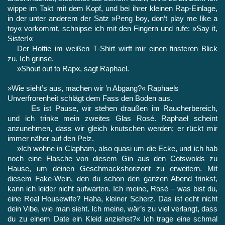
wippe im Takt mit dem Kopf, und bei ihrer kleinen Rap-Einlage,
in der unter anderem der Satz »Peng boy, don’t play me like a
toy« vorkommt, schnipse ich mit den Fingern und rufe: »Say it,
Sister!«
Der Hottie im weißen T‑Shirt wirft mir einen finsteren Blick
zu. Ich grinse.
»Shout out to Rap«, sagt Raphael.
»Wie sieht’s aus, machen wir ’n Abgang?« Raphaels
Unverfroren­heit schlägt dem Fass den Boden aus.
Es ist Pause, wir stehen draußen im Raucherbereich,
und ich trinke mein zweites Glas Rosé. Raphael scheint
anzunehmen, dass wir gleich knutschen werden; er rückt mir
immer näher auf den Pelz.
»Ich wohne in Clapham, also quasi um die Ecke, und ich hab
noch eine Flasche von diesem Gin aus den Cotswolds zu
Hause, um deinen Geschmackshorizont zu erweitern. Mit
diesem Fake-Wein, den du schon den ganzen Abend trinkst,
kann ich leider nicht aufwarten. Ich meine, Rosé – was bist du,
eine Real House­wife? Haha, kleiner Scherz. Das ist echt nicht
dein Vibe, wie man sieht. Ich meine, wär’s zu viel verlangt, dass
du zu einem Date ein Kleid anziehst?« Ich trage eine schmal