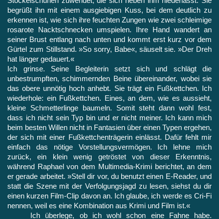
Stöckelschuhen zuwendet, die sich neben ihm niederlässt. Sie
begrüßt ihn mit einem ausgiebigen Kuss, bei dem deutlich zu
erkennen ist, wie sich ihre feuchten Zungen wie zwei schleimige
rosarote Nackt­schnecken umspielen. Ihre Hand wandert an
seiner Brust entlang nach unten und kommt erst kurz vor dem
Gürtel zum Stillstand. »So sorry, Babe«, säuselt sie. »Der Dreh
hat länger gedauert.«
Ich grinse. Seine Begleiterin setzt sich und schlägt die
unbestrumpften, schimmernden Beine übereinander, wobei sie
das obere unnötig hoch anhebt. Sie trägt ein Fußkettchen. Ich
wieder­hole: ein Fußkettchen. Eines, an dem, wie es aussieht,
kleine Schmetterlinge baumeln. Somit steht dann wohl fest,
dass ich nicht sein Typ bin und er nicht meiner. Ich kann mich
beim bes­ten Willen nicht in Fantasien über einen Typen ergehen,
der sich mit einer Fußkettchenträgerin einlässt. Dafür fehlt mir
einfach das nötige Vorstellungsvermögen. Ich lehne mich
zurück, ein klein wenig getröstet von dieser Erkenntnis,
während Raphael von dem Multimedia-Krimi berichtet, an dem
er gerade arbeitet. »Stell dir vor, du benutzt einen E‑Reader, und
statt die Szene mit der Verfolgungsjagd zu lesen, siehst du dir
einen kurzen Film-Clip davon an. Ich glaube, ich werde es Cri‑Fi
nennen, weil es eine Kombination aus Krimi und Film ist.«
Ich überlege, ob ich wohl schon eine Fahne habe.