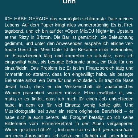
Orin
ICH HABE GERADE das womöglich schlimmste Date meines
Lebens. Auf dem Papier klingt alles wunderprächtig: Es ist Frei­
tagabend, und ich bin auf der »Open Mic/DJ Night« im Upstairs
at the Ritzy in Brixton. Die Bar ist gemütlich, die Beleuchtung
gedimmt, und unter den Anwesenden erspähe ich etliche ver­
traute Gesichter. Mein Date ist der Bekannte einer Bekannten,
im Finanzbereich tätig und immerhin so attraktiv, dass ich
eingewil­ligt habe, als besagte Bekannte anbot, ein Date für uns
einzufä­deln. Das Problem ist: Er ist im Finanzbereich tätig und
immerhin so attraktiv, dass ich eingewilligt habe, als besagte
Bekannte anbot, ein Date für uns einzufädeln. Er trägt die Nase
derart hoch, dass er der Wissenschaft als anatomisches
Wunder präsentiert werden müsste. Eben erwähnte er, wie
mutig er es findet, dass ich mich für einen Job entschieden
habe, in dem es für viel Einsatz wenig Kohle gibt. Und
Musikfotografie sei zwar ein recht origi­nelles Berufsfeld – er
habe sich ja auch bereits als Fotograf betä­tigt, ob ich seine
Bilderserie vom Firmen-Retreat in den Alpen vergangenen
Winter gesehen hätte? –, trotzdem sei es doch
jam
merschade
um mein Jurastudium. Ich setze ein Lächeln auf, unter­drücke