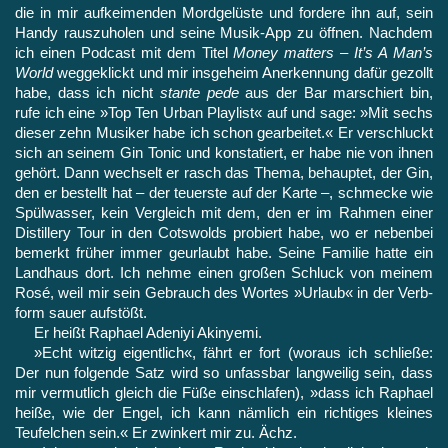
die in mir aufkeimenden Mordgelüste und fordere ihn auf, sein
Handy rauszuholen und seine Musik-App zu öffnen. Nach­dem
ich einen Podcast mit dem Titel
Money matters – It’s A Man’s
World
weggeklickt und mir insgeheim Anerkennung dafür gezollt
habe, dass ich nicht
stante pede
aus der Bar marschiert bin,
rufe ich eine »Top Ten Urban Playlist« auf und sage: »Mit sechs
die­ser zehn Musiker habe ich schon gearbeitet.« Er verschluckt
sich an seinem Gin Tonic und konstatiert, er habe nie von ihnen
ge­hört. Dann wechselt er rasch das Thema, behauptet, der Gin,
den er bestellt hat – der teuerste auf der Karte –, schmecke wie
Spül­wasser, kein Vergleich mit dem, den er im Rahmen einer
Distil­lery Tour in den Cotswolds probiert habe, wo er nebenbei
be­merkt früher immer geurlaubt habe. Seine Familie hatte ein
Landhaus dort. Ich nehme einen großen Schluck von meinem
Rosé, weil mir sein Gebrauch des Wortes »Urlaub« in der Verb­
form sauer aufstößt.
Er heißt Raphael Adeniyi Akinyemi.
»Echt witzig eigentlich«, fährt er fort (woraus ich schließe:
Der nun folgende Satz wird so unfassbar langweilig sein, dass
mir vermutlich gleich die Füße einschlafen), »dass ich Raphael
heiße, wie der Engel, ich kann nämlich ein richtiges kleines
Teufelchen sein.« Er zwinkert mir zu. Ächz.