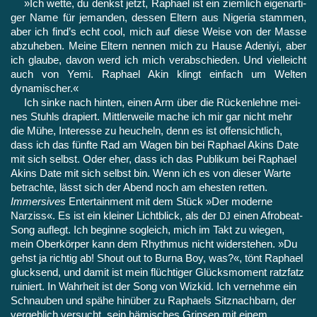
»Ich wette, du denkst jetzt, Raphael ist ein ziemlich eigenarti­
ger Name für jemanden, dessen Eltern aus Nigeria stammen,
aber ich find’s echt cool, mich auf diese Weise von der Masse
abzuhe­ben. Meine Eltern nennen mich zu Hause Adeniyi, aber
ich glaube, davon werd ich mich verabschieden. Und vielleicht
auch von Yemi. Raphael Akin klingt einfach um Welten
dynamischer.«
Ich sinke nach hinten, einen Arm über die Rückenlehne mei­
nes Stuhls drapiert. Mittlerweile mache ich mir gar nicht mehr
die Mühe, Interesse zu heucheln, denn es ist offensichtlich,
dass ich das fünfte Rad am Wagen bin bei Raphael Akins Date
mit sich selbst. Oder eher, dass ich das Publikum bei Raphael
Akins Date mit sich selbst bin. Wenn ich es von dieser Warte
betrachte, lässt sich der Abend noch am ehesten retten.
Immersives
Entertainment mit dem Stück »Der moderne
Narziss«. Es ist ein kleiner Licht­blick, als der
einen Afrobeat-
DJ
Song auflegt. Ich beginne so­gleich, mich im Takt zu wiegen,
mein Oberkörper kann dem Rhythmus nicht widerstehen. »Du
gehst ja richtig ab! Shout out to Burna Boy, was?«, tönt Raphael
glucksend, und damit ist mein flüchtiger Glücksmoment ratzfatz
ruiniert. In Wahrheit ist der Song von Wizkid. Ich vernehme ein
Schnauben und spähe hinü­ber zu Raphaels Sitznachbarn, der
vergeblich versucht, sein hä­misches Grinsen mit einem