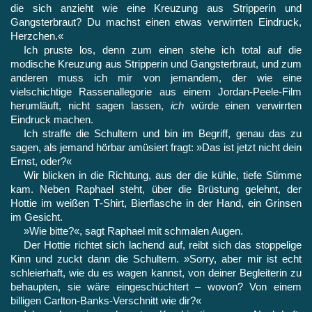
die sich anzieht wie eine Kreuzung aus Stripperin und
Gangsterbraut? Du machst einen etwas verwirrten Eindruck,
Herzchen.«
Ich pruste los, denn zum einen stehe ich total auf die
modische Kreuzung aus Stripperin und Gangsterbraut, und zum
anderen muss ich mir von jemandem, der wie eine
vielschichtige Rassen­allegorie aus einem Jordan-Peele-Film
herumläuft, nicht sagen lassen,
ich
würde einen verwirrten
Eindruck machen.
Ich straffe die Schultern und bin im Begriff, genau das zu
sagen, als jemand hörbar amüsiert fragt: »Das ist jetzt nicht dein
Ernst, oder?«
Wir blicken in die Richtung, aus der die kühle, tiefe Stimme
kam. Neben Raphael steht, über die Brüstung gelehnt, der
Hottie im weißen T‑Shirt, Bierflasche in der Hand, ein Grinsen
im Ge­sicht.
»Wie bitte?«, sagt Raphael mit schmalen Augen.
Der Hottie richtet sich lachend auf, reibt sich das stoppelige
Kinn und zuckt dann die Schultern. »Sorry, aber mir ist echt
schleierhaft, wie du es wagen kannst, von deiner Begleiterin zu
behaupten, sie wäre eingeschüchtert – wovon? Von einem
billigen Carlton-Banks-Verschnitt wie dir?«